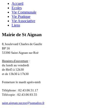
Accueil
Ecoles
Vie Communale
Vie Pratique
Vie Associative
Liens
Mairie de St Aignan
8, boulevard Charles de Gaulle
BP 16
53390 Saint Aignan sur Roë
Horaires d'ouverture
:
du lundi au vendredi
de 8h45 à 12h30
et de 13h30 à 17h30
Fermeture le mardi après-midi
Téléphone : 02.43.06.51.17
Télécopie : 02.43.06.93.55
saint.aignan.sur.roe@wanadoo.fr