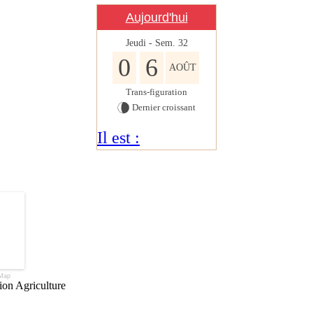
Aujourd'hui
Jeudi - Sem.
32
0
6
AOÛT
Trans-figuration
Dernier croissant
Il est :
Map
ion Agriculture