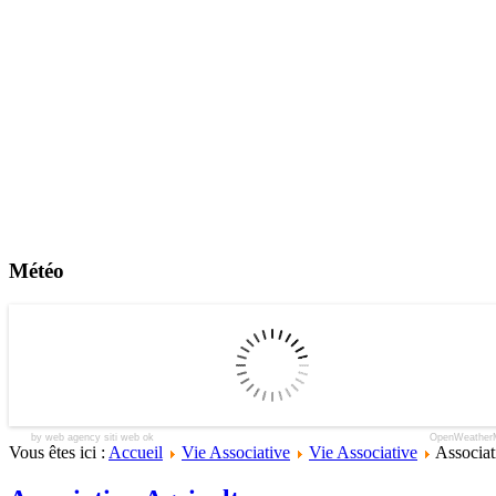
Météo
by web agency siti web ok
OpenWeather
Vous êtes ici :
Accueil
Vie Associative
Vie Associative
Associat