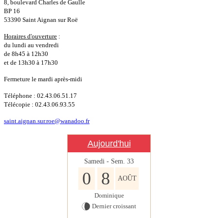
8, boulevard Charles de Gaulle
BP 16
53390 Saint Aignan sur Roë
Horaires d'ouverture
:
du lundi au vendredi
de 8h45 à 12h30
et de 13h30 à 17h30
Fermeture le mardi après-midi
Téléphone : 02.43.06.51.17
Télécopie : 02.43.06.93.55
saint.aignan.sur.roe@wanadoo.fr
Aujourd'hui
Samedi - Sem.
33
0
8
AOÛT
Dominique
Dernier croissant