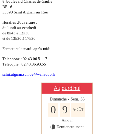
8, boulevard Charles de Gaulle
BP 16
53390 Saint Aignan sur Roë
Horaires d'ouverture
:
du lundi au vendredi
de 8h45 à 12h30
et de 13h30 à 17h30
Fermeture le mardi après-midi
Téléphone : 02.43.06.51.17
Télécopie : 02.43.06.93.55
saint.aignan.sur.roe@wanadoo.fr
Aujourd'hui
Dimanche - Sem.
33
0
9
AOÛT
Amour
Dernier croissant